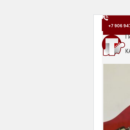
+7 906 947
Г
К