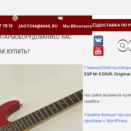
ДОСТАВКА ПО Р
 78 19
JAGTOM@MAIL.RU
Мы ВКонтакте
ИТАРЫ
ОБОРУДОВАНИЕ
О НАС
АК КУПИТЬ?
Главная
Электрогитар
ESP M-II DX/R. Original
На сайте возникла кри
ошибка.
Узнайте больше про р
проблем с WordPress.